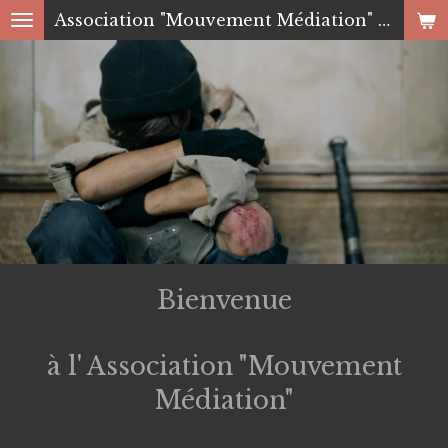
Association "Mouvement Médiation" 83
Passer
au
contenu
principal
Bienvenue
à l' Association "Mouvement
Médiation"